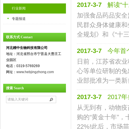
2017-3-7
解读“
行业新闻
加强食品药品安全
专题报道
民群众身体健康和
全规划》和《“十三五
联系方式 Contact
河北精中生物科技有限公司
2017-3-7
今年首
地址：河北省邢台市宁晋县大曹庄工
业园区
日前，江苏省农业
电话：0319-5769269
心等单位研制的兔出
网址：
www.hebjingzhong.com
业部批准为一类新兽
搜索 Search
2017-3-7
201
从无到有，动物疫
购的“黄金十年”，
22%!此后，市场