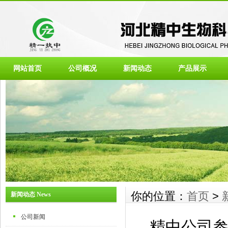
网站首页
公司概况
新闻动态
产品展示
你的位置：
首页
>
新闻动态 News
公司新闻
精中公司