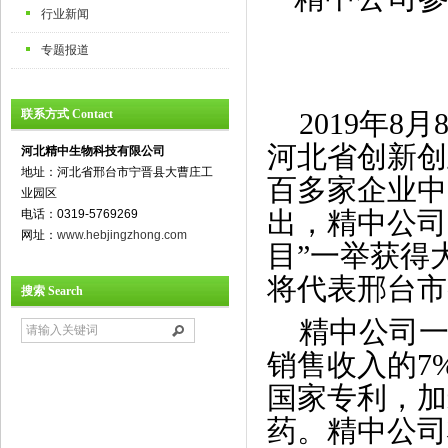
行业新闻
专题报道
联系方式 Contact
2019
年
8
月
河北省创新创
河北精中生物科技有限公司
地址：河北省邢台市宁晋县大曹庄工
百多家企业中
业园区
电话：0319-5769269
出，精中公司
网址：
www.hebjingzhong.com
目”一举获得
将代表邢台市
搜索 Search
精中公司
销售收入的
7
国家专利，加
药。精中公司