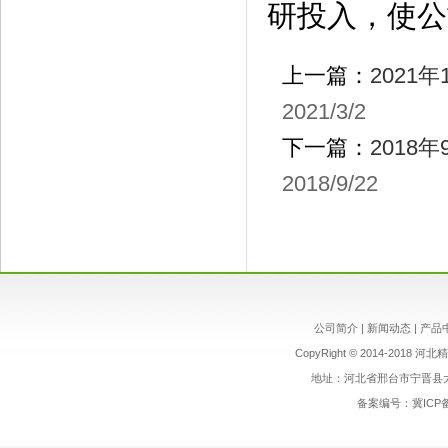
研投入，使公
上一篇：
2021
2021/3/2
下一篇：
201
2018/9/22
公司简介
|
新闻动态
|
产品
CopyRight
©
2014-2018 河北精
地址：河北省邢台市宁晋县大曹
备案编号：
冀ICP备